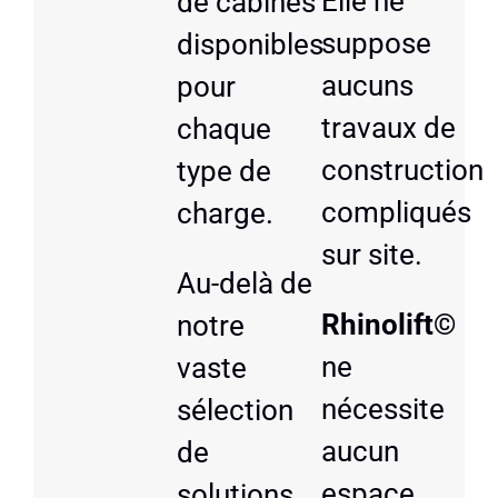
Elle ne
de cabines
suppose
disponibles
aucuns
pour
travaux de
chaque
construction
type de
compliqués
charge.
sur site.
Au-delà de
Rhinolift©
notre
ne
vaste
nécessite
sélection
aucun
de
espace
solutions