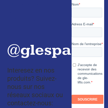
Partenaires
et
distributeurs
agréés
@glespain
Interesez en nos
produits? Suivez-
nous sur nos
réseaux sociaux ou
contactez-nous: