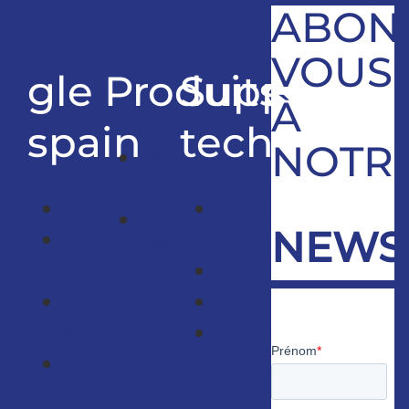
ABON
VOUS
gle
Produits
Support
À
spain
technique
NOTR
Monte
Charge
Enterprise
Support
Ascenseurs
NEWS
Customer
technique
Résidentiel
access
Catalogues
GLE
Faqs
Magazine
Consultants
Contact
des
Ascenseurs