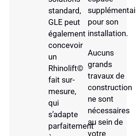
supplémentai
standard,
pour son
GLE peut
installation.
également
concevoir
Aucuns
un
grands
Rhinolift©
travaux de
fait sur-
construction
mesure,
ne sont
qui
nécessaires
s’adapte
au sein de
parfaitement
votre