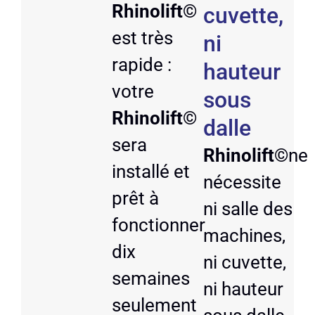
Rhinolift©
cuvette,
est très
ni
rapide :
hauteur
votre
sous
Rhinolift©
dalle
sera
Rhinolift©
ne
installé et
nécessite
prêt à
ni salle des
fonctionner
machines,
dix
ni cuvette,
semaines
ni hauteur
seulement