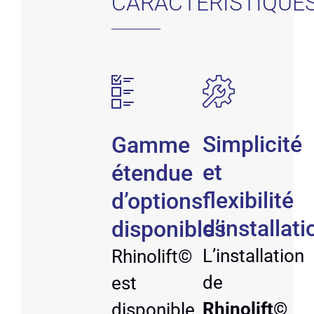
CARACTÉRISTIQUE
Simplicité
Gamme
et
étendue
flexibilité
d’options
d’installat
disponibles
L’installation
Rhinolift©
de
est
Rhinolift©
disponible