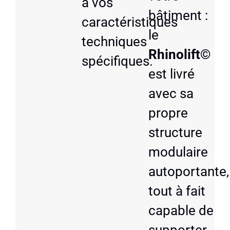
à vos
bâtiment :
caractéristiques
le
techniques
Rhinolift©
spécifiques.
est livré
avec sa
propre
structure
modulaire
autoportante,
tout à fait
capable de
supporter