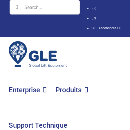
Skip
Search
FR
to
for:
EN
content
GLE Ascensores
ES
Enterprise
Produits
Support Technique