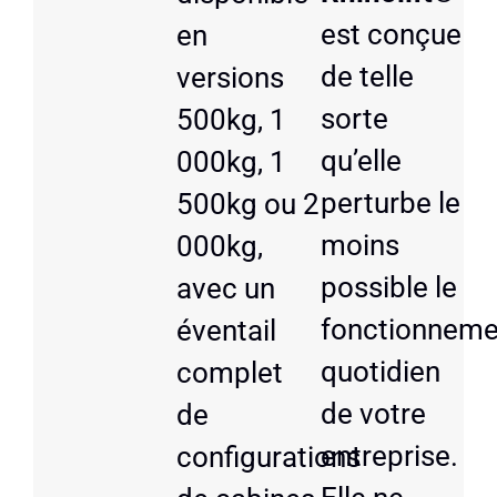
est conçue
en
de telle
versions
sorte
500kg, 1
qu’elle
000kg, 1
perturbe le
500kg ou 2
moins
000kg,
possible le
avec un
fonctionneme
éventail
quotidien
complet
de votre
de
entreprise.
configurations