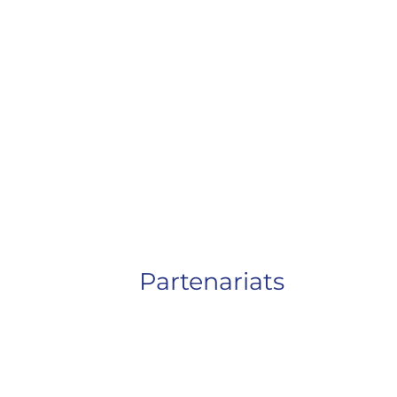
a été spécifiquement conçu
pour être utilisé par du
personnel formé et autorisé.
Plus d'information
Partenariats