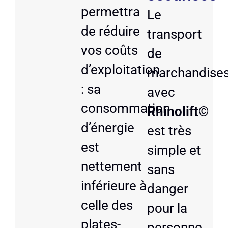
permettra
Le
de réduire
transport
vos coûts
de
d’exploitation
marchandise
: sa
avec
consommation
Rhinolift©
d’énergie
est très
est
simple et
nettement
sans
inférieure à
danger
celle des
pour la
plates-
personne