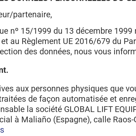
eur/partenaire,
e nº 15/1999 du 13 décembre 1999 re
, et au Règlement UE 2016/679 du Par
rotection des données, nous vous info
nt.
ives aux personnes physiques que vou
traitées de façon automatisée et enreg
nsable la société GLOBAL LIFT EQUIPM
ial à Maliaño (Espagne), calle Raos-G
es