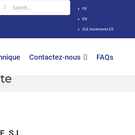
earch
FR
r:
EN
GLE Ascensores
ES
hnique
Contactez-nous
FAQs
ité
, S.L.