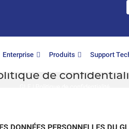
S
fo
Enterprise
Produits
Support Tec
litique de confidential
GLE
|
Politique de confidentialité
ES DONNÉES PERSONNELLES DU GLE