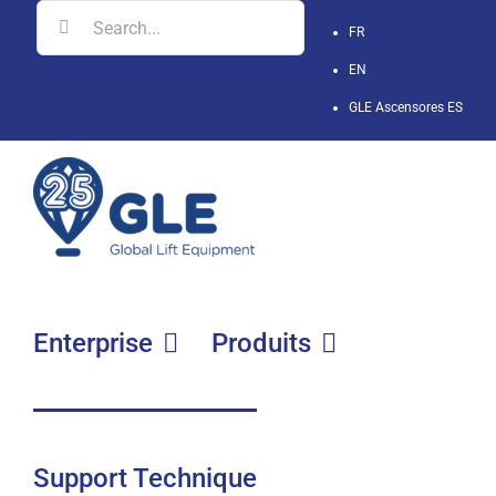
Skip
Search
FR
to
for:
EN
content
GLE Ascensores
ES
Enterprise
Produits
Support Technique