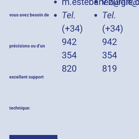
m.estebanez@gle.
v.duran@
Tel.
Tel.
vous avez besoin de
(+34)
(+34)
942
942
précisions ou d’un
354
354
820
819
excellent support
technique: