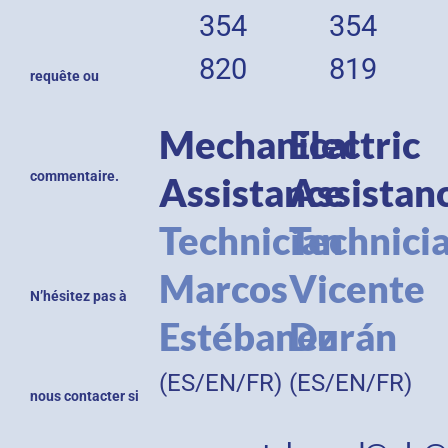
354
354
820
819
requête ou
Mechanical
Electric
commentaire.
Assistance
Assistan
Technician
Technici
Marcos
Vicente
N’hésitez pas à
Estébanez
Durán
(ES/EN/FR)
(ES/EN/FR)
nous contacter si