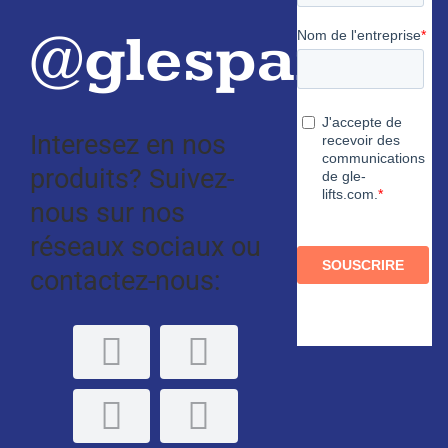
@glespain
Interesez en nos
produits? Suivez-
nous sur nos
réseaux sociaux ou
contactez-nous: