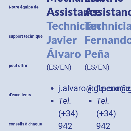
Notre équipe de
Assistance
Assistan
Technician
Technici
Javier
Fernand
support technique
Álvaro
Peña
peut offrir
(ES/EN)
(ES/EN)
j.alvaro@gle.com.e
f.pena@g
d’excellents
Tel.
Tel.
(+34)
(+34)
942
942
conseils à chaque