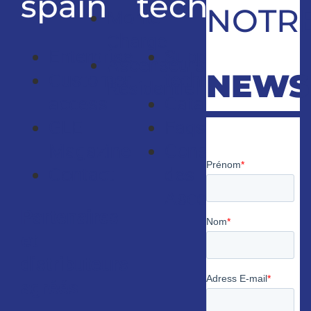
spain
technique
NOTR
Monte
Charge
Enterprise
Support
Ascenseurs
NEWS
Customer
technique
Résidentiel
access
Catalogues
GLE
Faqs
Magazine
Consultants
Contact
des
Ascenseurs
Partenaires
et
distributeurs
agréés