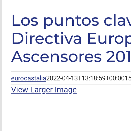
GLE
|
Los 
Los puntos cla
Directiva Euro
Ascensores 20
eurocastalia
2022-04-13T13:18:59+00:00
15
View Larger Image