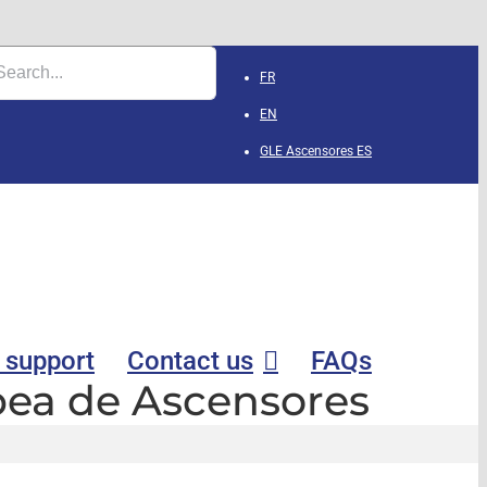
FR
EN
GLE Ascensores
ES
 support
Contact us
FAQs
opea de Ascensores