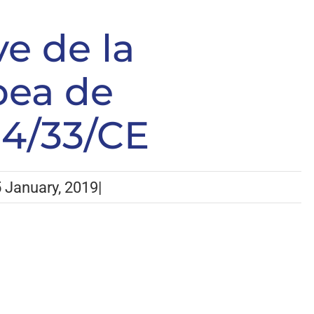
puntos clave de la Directiva Europea de Asce
ve de la
pea de
14/33/CE
 January, 2019
|