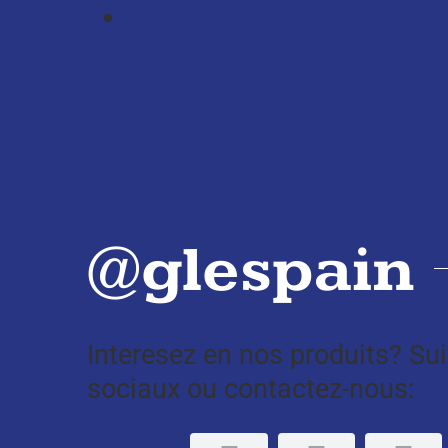
Contact
Partenaires et
distributeurs
agréés
@glespain
Interesez en nos produits? Su
sociaux ou contactez-nous: