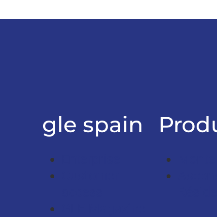
gle spain
Produ
Enterprise
Monte
Customer
Ascen
access
Réside
GLE Magazine