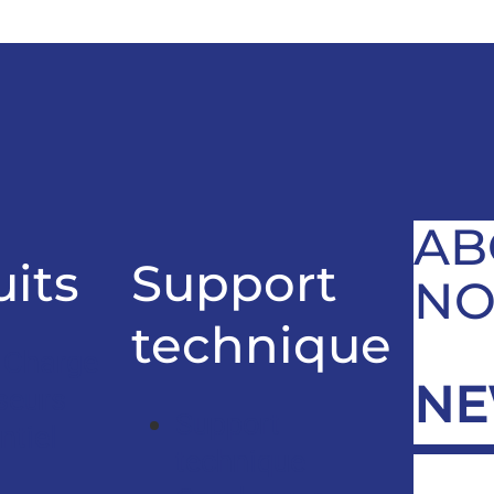
AB
its
Support
NO
technique
 Charge
NE
seurs
Support
ntiel
technique