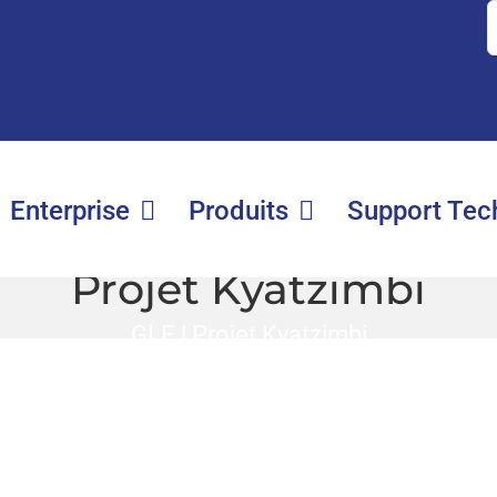
S
fo
Enterprise
Produits
Support Tec
Projet Kyatzimbi
GLE
|
Projet Kyatzimbi