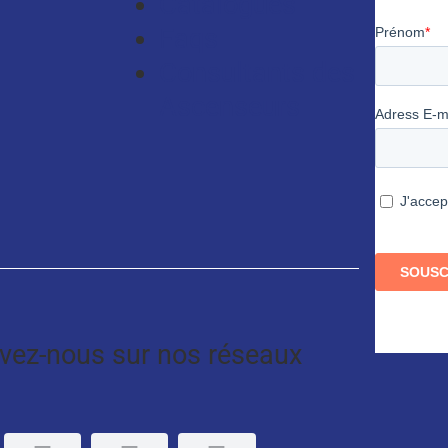
Catalogues
Faqs
Consultants des
Ascenseurs
ivez-nous sur nos réseaux