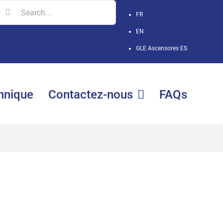
earch
FR
r:
EN
GLE Ascensores
ES
hnique
Contactez-nous
FAQs