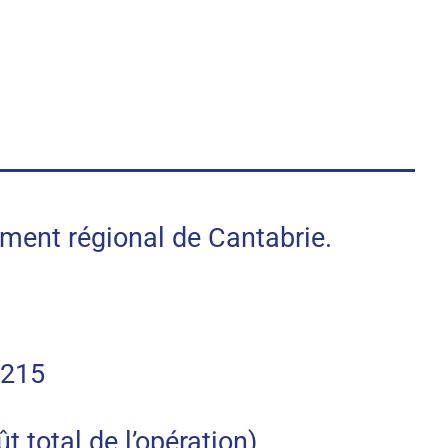
nt régional de Cantabrie.
4215
otal de l’opération).