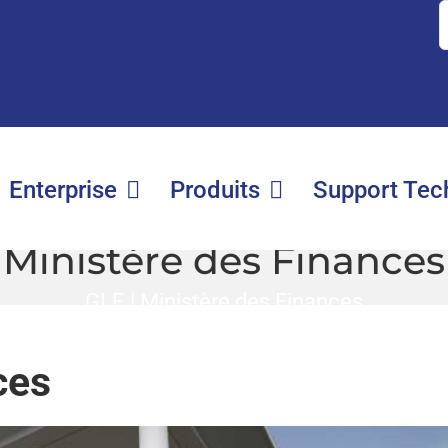
S
fo
Enterprise
Produits
Support Tec
Ministère des Finances
GLE
|
Ministère des Finances
ces