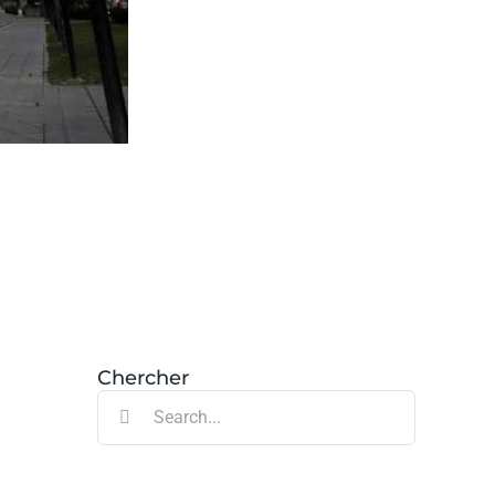
Chercher
Search
for: