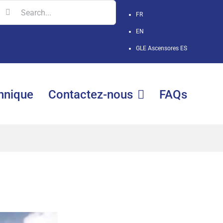
earch
FR
r:
EN
GLE Ascensores
ES
hnique
Contactez-nous
FAQs