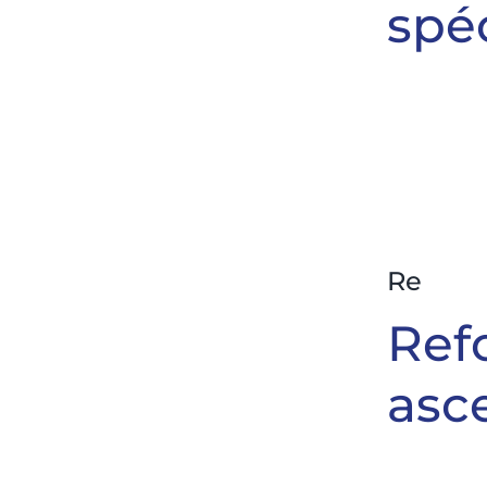
spé
Rehabil
Ref
asc