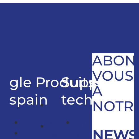
ABON
VOUS
gle
Produits
Support
À
spain
technique
NOTR
Monte
Charge
Enterprise
Support
Ascenseurs
NEWS
Customer
technique
Résidentiel