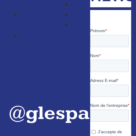
access
Catalogues
GLE
Faqs
Magazine
Consultants
Contact
des
Ascenseurs
Partenaires
et
distributeurs
agréés
@glespain