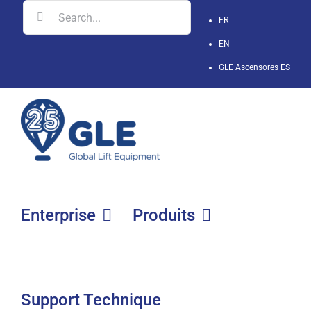
Skip
Search
FR
to
for:
EN
content
GLE Ascensores
ES
Enterprise
Produits
Support Technique