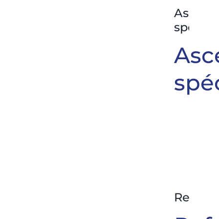
Ascens
spécia
Asc
spé
Rehabil