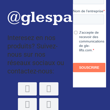
@glespain
Interesez en nos
produits? Suivez-
nous sur nos
réseaux sociaux ou
contactez-nous: