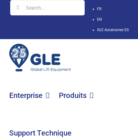
Skip
Search
FR
to
for:
EN
content
GLE Ascensores
ES
Enterprise
Produits
Support Technique