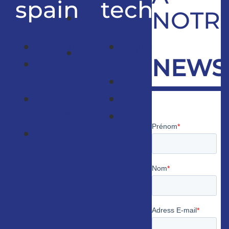
spain
technique
NOTR
Monte
Charge
Enterprise
Support
Ascenseurs
NEWS
Customer
technique
Résidentiel
access
Catalogues
GLE
Faqs
Magazine
Consultants
Contact
des
Ascenseurs
Partenaires
et
distributeurs
agréés