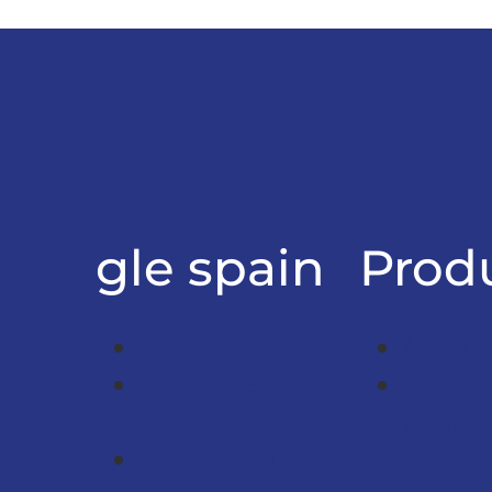
gle spain
Produ
Enterprise
Monte
Customer
Ascen
access
Réside
GLE Magazine