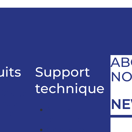
AB
its
Support
NO
technique
 Charge
NE
seurs
Support
ntiel
technique
Catalogues