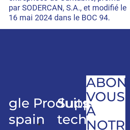
par SODERCAN, S.A., et modifié le
16 mai 2024 dans le BOC 94.
ABON
VOUS
gle
Produits
Support
À
spain
technique
NOTR
Monte