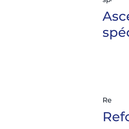
Asc
spé
Rehabil
Ref