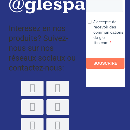
@glespain
Interesez en nos
produits? Suivez-
nous sur nos
réseaux sociaux ou
contactez-nous: