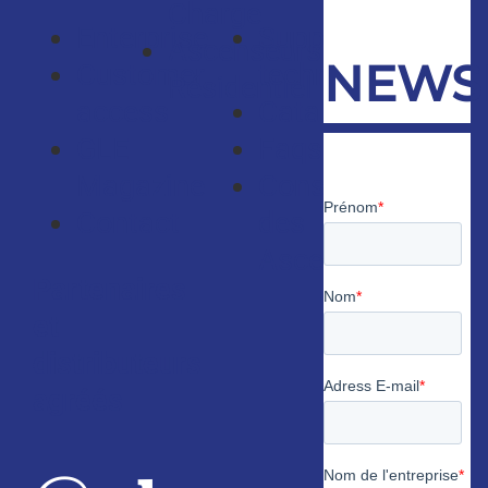
Charge
Enterprise
Support
Ascenseurs
NEWS
Customer
technique
Résidentiel
access
Catalogues
GLE
Faqs
Magazine
Consultants
Contact
des
Ascenseurs
Partenaires
et
distributeurs
agréés