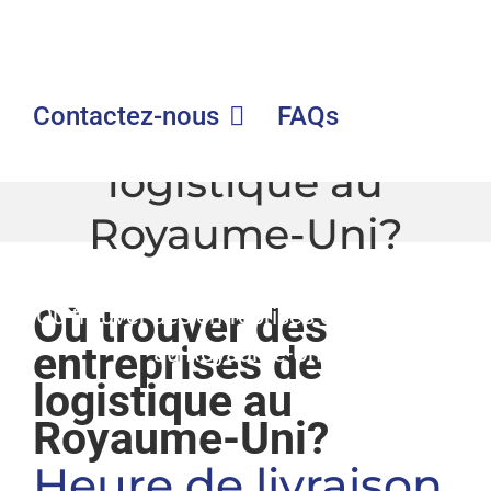
Où trouver des
Contactez-nous
FAQs
entreprises de
logistique au
Royaume-Uni?
GLE
|
FAQs
|
Où trouver des
Où trouver des entreprises de logistique
entreprises de
au Royaume-Uni?
logistique au
Royaume-Uni?
Heure de livraison