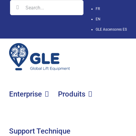
Skip
Search
FR
to
for:
EN
content
GLE Ascensores
ES
Enterprise
Produits
Support Technique