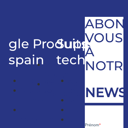
ABON
VOUS
gle
Produits
Support
À
spain
technique
NOTR
Monte
Charge
Enterprise
Support
Ascenseurs
NEWS
Customer
technique
Résidentiel
access
Catalogues
GLE
Faqs
Magazine
Consultants