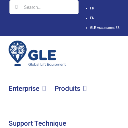
Skip
Search
FR
to
for:
EN
content
GLE Ascensores
ES
Enterprise
Produits
Support Technique