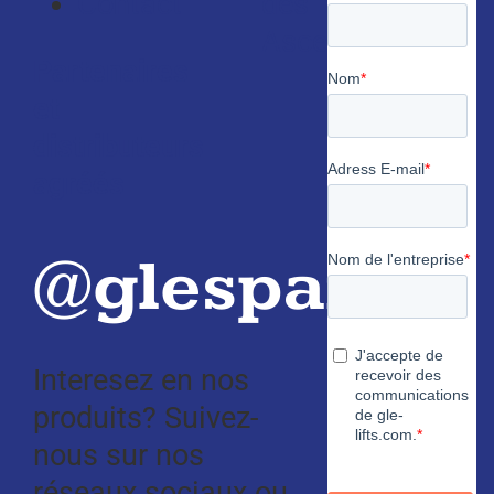
Contact
des
Ascenseurs
Partenaires
et
distributeurs
agréés
@glespain
Interesez en nos
produits? Suivez-
nous sur nos
réseaux sociaux ou